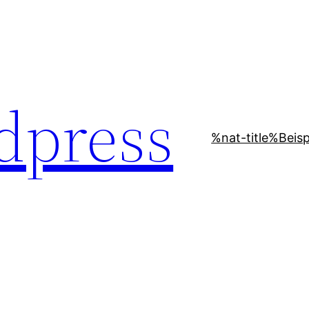
dpress
%nat-title%
Beisp