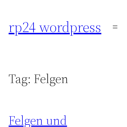
Skip
to
rp24 wordpress
content
Tag:
Felgen
Felgen und