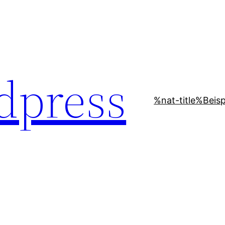
dpress
%nat-title%
Beisp