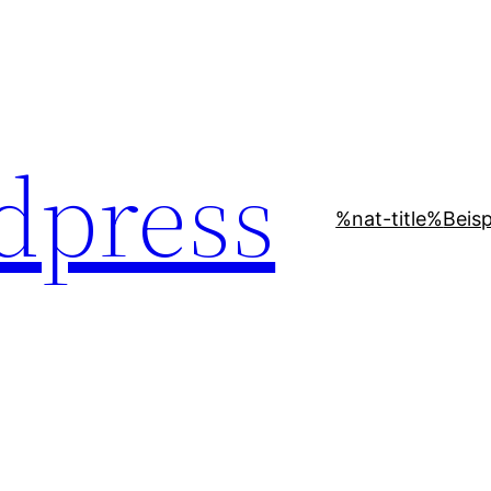
dpress
%nat-title%
Beisp