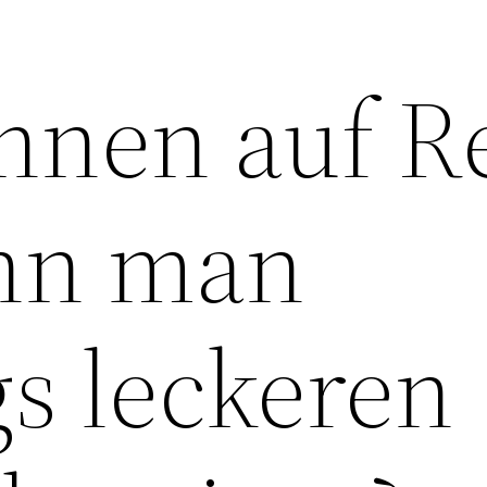
hnen auf R
ann man
s leckeren