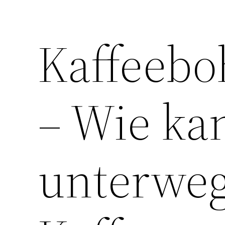
Kaffeebo
– Wie k
unterweg