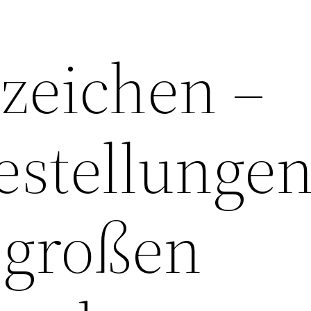
zeichen –
estellunge
 großen