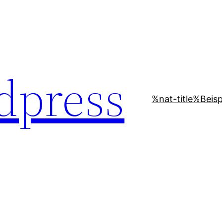
dpress
%nat-title%
Beisp