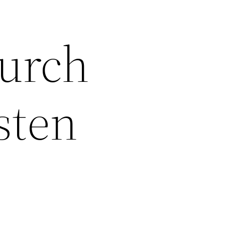
urch
sten