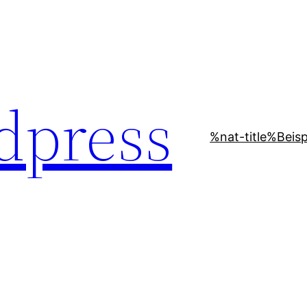
dpress
%nat-title%
Beisp