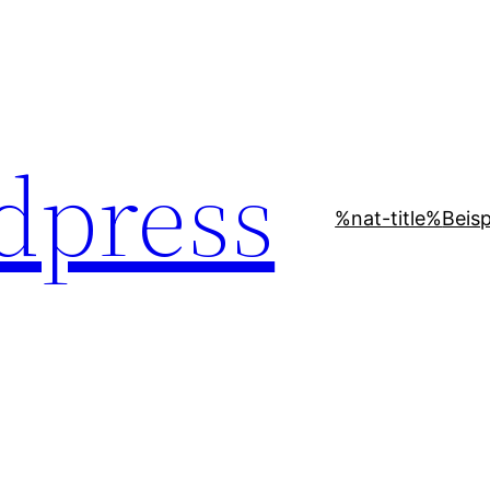
dpress
%nat-title%
Beisp