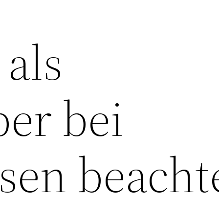
als
ber bei
isen beacht