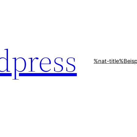
dpress
%nat-title%
Beisp