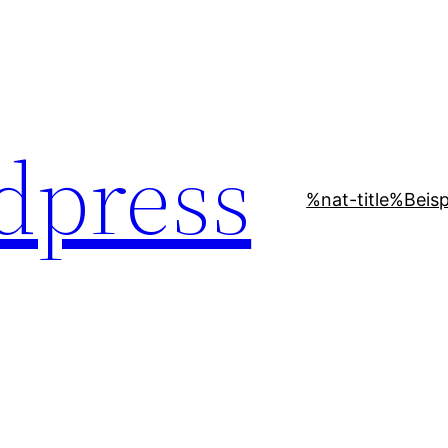
dpress
%nat-title%
Beisp