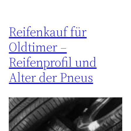
Reifenkauf für
Oldtimer –
Reifenprofil und
Alter der Pneus